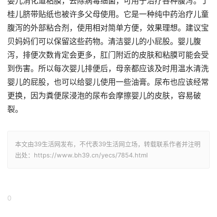
婴儿消化道粘膜，去除病毒细菌，可用于治疗各种腹泻。丁
桂儿脐带贴纸也被许多父母使用。它是一种纯中药治疗儿童
腹泻的外部粘合剂，使用相对简单方便，效果理想。建议宝
贝妈妈们可以保留这些药物。清洁婴儿的小屁股。婴儿腹
泻，排便次数肯定会更多，肛门附近的皮肤和粘膜可能会受
到伤害。所以每次婴儿排便后，母亲都应该及时用温水清洗
婴儿的屁股，也可以给婴儿使用一些油膏。尿布也应该经常
更换，因为粪便尿浸泡的尿布会摩擦婴儿的皮肤，容易破
裂。
本文由39生活网发布，不代表39生活网立场，转载联系作者并注明
出处：https://www.bh39.cn/yecs/7854.html
0