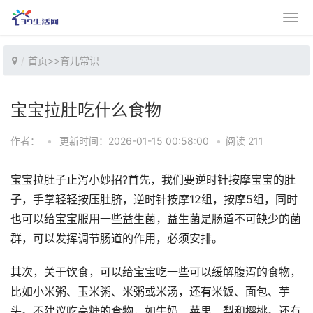
首页
>>
育儿常识
宝宝拉肚吃什么食物
作者：
•
更新时间：2026-01-15 00:58:00
•
阅读 211
宝宝拉肚子止泻小妙招?首先，我们要逆时针按摩宝宝的肚
子，手掌轻轻按压肚脐，逆时针按摩12组，按摩5组，同时
也可以给宝宝服用一些益生菌，益生菌是肠道不可缺少的菌
群，可以发挥调节肠道的作用，必须安排。
其次，关于饮食，可以给宝宝吃一些可以缓解腹泻的食物，
比如小米粥、玉米粥、米粥或米汤，还有米饭、面包、芋
头。不建议吃高糖的食物，如牛奶、苹果、梨和樱桃。还有