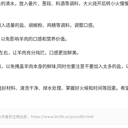
量的清水，放入姜片、葱段、料酒等调料，大火烧开后转小火慢
加入适量的盐、胡椒粉、鸡精等调料，调整口感。
，以免影响羊肉的口感和营养价值。
时左右，让羊肉充分炖烂，口感更加鲜美。
料，以免掩盖羊肉本身的鲜味;同时也要注意不要加入太多的盐，
选好材料、清洗干净、焯水处理、掌握好火候和时间等因素。希
处：https://www.bh39.cn/yscs/80.html