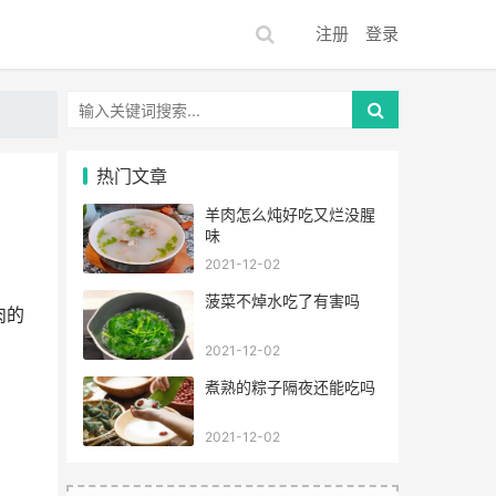
注册
登录
热门文章
羊肉怎么炖好吃又烂没腥
味
2021-12-02
菠菜不焯水吃了有害吗
肉的
2021-12-02
煮熟的粽子隔夜还能吃吗
2021-12-02