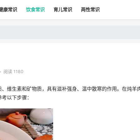
健康常识
饮食常识
育儿常识
两性常识
•
阅读 1180
质、维生素和矿物质，具有滋补强身、温中散寒的作用。在炖羊
参考以下步骤：