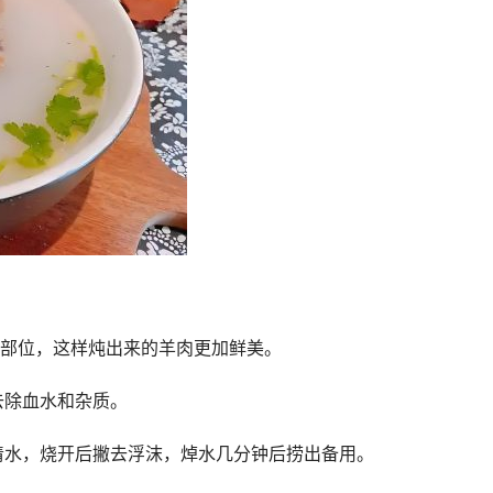
的部位，这样炖出来的羊肉更加鲜美。
去除血水和杂质。
清水，烧开后撇去浮沫，焯水几分钟后捞出备用。