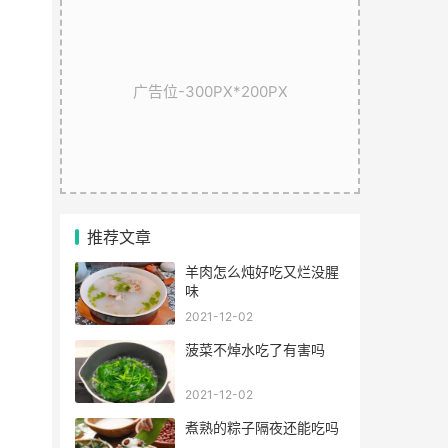
广告位-300PX*200PX
推荐文章
羊肉怎么炖好吃又烂没腥
味
2021-12-02
菠菜不焯水吃了有害吗
2021-12-02
煮熟的粽子隔夜还能吃吗