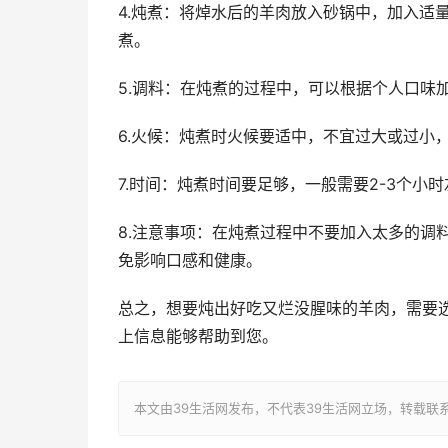
4.炖煮：将焯水后的羊肉放入砂锅中，加入适
煮。
5.调料：在炖煮的过程中，可以根据个人口味
6.火候：炖煮时火候要适中，不宜过大或过小
7.时间：炖煮时间要足够，一般需要2-3个小
8.注意事项：在炖煮过程中不要加入太多的调
免影响口感和健康。
总之，想要炖出好吃又烂没腥味的羊肉，需要
上信息能够帮助到您。
本文由39生活网发布，不代表39生活网立场，转载联系作者并注明出