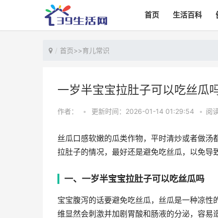
首页
生活百科
首页
>>
育儿常识
一岁半宝宝拉肚子可以吃丝瓜
作者：
•
更新时间：2026-01-14 01:29:54
•
阅读
丝瓜口感软嫩的瓜类作物，平时清炒或者做汤
拉肚子的情况，最好还是避免吃丝瓜，以免导
一、一岁半宝宝拉肚子可以吃丝瓜吗
宝宝腹泻的话要避免吃丝瓜，丝瓜是一种凉性
维显然会刺激并加剧胃酸和肠液的分泌，容易