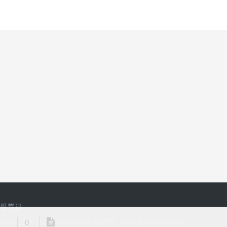
两性常识
0
所有 合作邮箱: 2481257961@qq.com 网站备案号：
鄂ICP备2022004188号