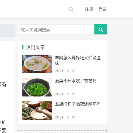
注册
登录
热门文章
羊肉怎么炖好吃又烂没腥
味
2021-12-02
菠菜不焯水吃了有害吗
果有
2021-12-02
煮熟的粽子隔夜还能吃吗
2021-12-02
粗纤
不要