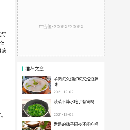
广告位-300PX*200PX
能导
 在
善病
推荐文章
羊肉怎么炖好吃又烂没腥
味
2021-12-02
菠菜不焯水吃了有害吗
2021-12-02
鲜。
煮熟的粽子隔夜还能吃吗