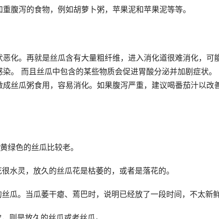
加重腹泻的食物，例如胡萝卜粥，苹果泥和苹果泥等等。
状恶化。再就是丝瓜含有大量粗纤维，进入消化道很难消化，可
染。 而且丝瓜中包含的某些物质会促进胃酸分泌并加剧症状。
做成丝瓜粥食用，容易消化。如果腹泻严重，建议喝番茄汁以改
，黄绿色的丝瓜比较老。
花很水灵，放久的丝瓜花是枯萎的，或者是落花的。
的丝瓜。当瓜萎干瘪、蔫巴时，说明已经放了一段时间，不太新
软，则是放久的丝瓜或老丝瓜。