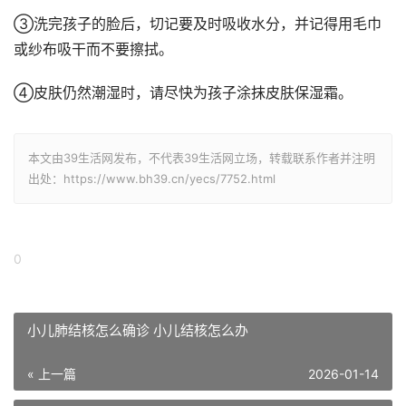
③洗完孩子的脸后，切记要及时吸收水分，并记得用毛巾
或纱布吸干而不要擦拭。
④皮肤仍然潮湿时，请尽快为孩子涂抹皮肤保湿霜。
本文由39生活网发布，不代表39生活网立场，转载联系作者并注明
出处：https://www.bh39.cn/yecs/7752.html
0
小儿肺结核怎么确诊 小儿结核怎么办
« 上一篇
2026-01-14