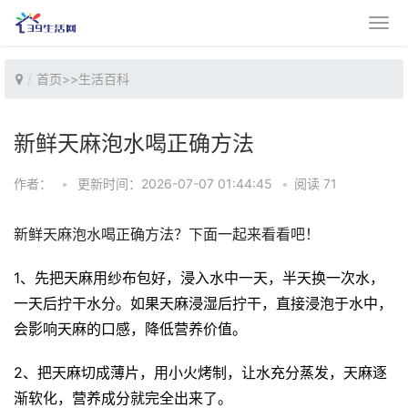
首页
>>
生活百科
新鲜天麻泡水喝正确方法
作者：
•
更新时间：2026-07-07 01:44:45
•
阅读 71
新鲜天麻泡水喝正确方法？下面一起来看看吧！
1、先把天麻用纱布包好，浸入水中一天，半天换一次水，
一天后拧干水分。如果天麻浸湿后拧干，直接浸泡于水中，
会影响天麻的口感，降低营养价值。
2、把天麻切成薄片，用小火烤制，让水充分蒸发，天麻逐
渐软化，营养成分就完全出来了。