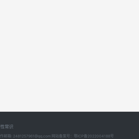
两性常识
所有 合作邮箱: 2481257961@qq.com 网站备案号：
鄂ICP备2022004188号