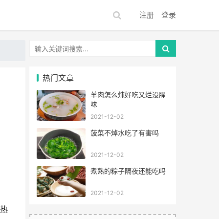
注册
登录
热门文章
羊肉怎么炖好吃又烂没腥
味
2021-12-02
菠菜不焯水吃了有害吗
2021-12-02
煮熟的粽子隔夜还能吃吗
2021-12-02
发热