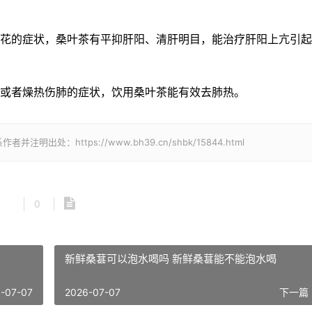
昏花的症状，桑叶茶有平抑肝阳、清肝明目，能治疗肝阳上亢引
热或者燥热伤肺的症状，饮用桑叶茶能有效去肺热。
处：https://www.bh39.cn/shbk/15844.html
0
新鲜桑葚可以泡水喝吗 新鲜桑葚能不能泡水喝
-07-07
2026-07-07
下一篇 