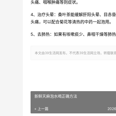
头痛、咽喉肿痛等则症状。
4、治疗头晕：桑叶茶能缓解肝阳头晕、目赤
头痛，可以配合菊花等清热的中药一起泡用。
5、去肺热：如果有咳嗽痰少、鼻咽干燥等肺
本文由39生活网发布，不代表39生活网立场，转载联系作者并注明出
新鲜天麻泡水喝正确方法
« 上一篇
2026