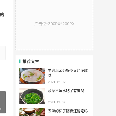
起的
广告位-300PX*200PX
推荐文章
羊肉怎么炖好吃又烂没腥
味
2021-12-02
菠菜不焯水吃了有害吗
2021-12-02
»
煮熟的粽子隔夜还能吃吗