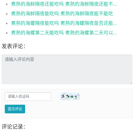
煮熟的海鲜隔夜还能吃吗 煮熟的海鲜隔夜还能不能吃
煮熟的海鲜隔夜能吃吗 煮熟的海鲜隔夜能不能吃
煮熟的海螺隔夜能吃吗 煮熟的海螺隔夜是否还能吃
煮熟的海螺第二天能吃吗 煮熟的海螺第二天可以吃吗
发表评论：
提交评论
评论记录：