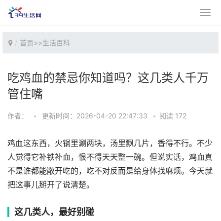
首页
>>
生活百科
吃鸡血的禁忌你知道吗？这几类人千万
管住嘴
作者：
•
更新时间：2026-04-20 22:47:33
•
阅读 172
鸡血这东西，火锅里涮两块，汤里飘几片，香得不行。不少
人觉得它补铁补血，恨不得天天整一碗。但说实话，鸡血真
不是谁都能敞开吃的，吃不对反而是给身体找麻烦。今天就
把这事儿掰开了说清楚。
这几类人，最好别碰