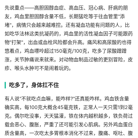
先说重点——高胆固醇血症、高血压、冠心病、肝病的朋
友，鸡血里胆固醇含量不低，长期猛吃等于往血管里"添
堵"，病情只会越来越难控。还有凝血功能有问题的人，比
如吃华法林这类抗凝药的，鸡血里的活性凝血因子可能跟药
物"打架"，出血或血栓风险都会升高。痛风和高尿酸的也得
悠着点，鸡血嘌呤超过150毫克/100克，吃多了尿酸蹭蹭
涨，关节肿痛说来就来。对动物血制品过敏的更别冒险，皮
疹、喉头水肿可不是闹着玩的。
吃多了，身体扛不住
有人说"不就吃点血嘛，能咋样?"还真能咋样。鸡血铁含量
确实高，每100克大概含45毫克铁，正常人一天只需1到2毫
克。偶尔吃没事，天天猛灌，铁在体内越积越多，铁负荷过
载会恶心、腹胀，严重了还可能引发心肌病。另外鸡血蛋白
质含量高，一次吃太多胃根本消化不过来，腹痛、呕吐、腹