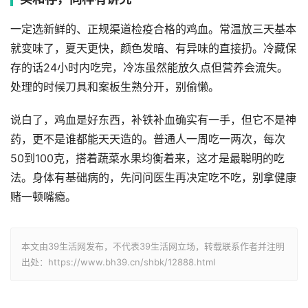
一定选新鲜的、正规渠道检疫合格的鸡血。常温放三天基本
就变味了，夏天更快，颜色发暗、有异味的直接扔。冷藏保
存的话24小时内吃完，冷冻虽然能放久点但营养会流失。
处理的时候刀具和案板生熟分开，别偷懒。
说白了，鸡血是好东西，补铁补血确实有一手，但它不是神
药，更不是谁都能天天造的。普通人一周吃一两次，每次
50到100克，搭着蔬菜水果均衡着来，这才是最聪明的吃
法。身体有基础病的，先问问医生再决定吃不吃，别拿健康
赌一顿嘴瘾。
本文由39生活网发布，不代表39生活网立场，转载联系作者并注明
出处：https://www.bh39.cn/shbk/12888.html