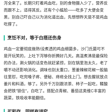
泻全来了。长期只盯着鸡血吃，别的食物摄入少了，营养反
而跟不上，适得其反。还有个小尴尬——吃多了大便会变
黑，别自己吓自己以为消化道出血，先想想昨天是不是鸡血
吃撑了。
烹饪不对，等于白搭还伤身
鸡血一定要彻底做熟!没煮透的鸡血细菌多，沙门氏菌可不
是开玩笑的，上吐下泻够你折腾好几天。高温煮沸是最保险
的办法，涮火锅的话变色就赶紧捞，别在锅里泡太久，老了
嚼不动还影响消化。调味也别太重口，葱姜辣椒花椒一股脑
往里怼，吃完嗓子疼、便秘、痔疮全找上门。想去腥就放点
姜片和料酒，够了。另外千万别跟浓茶、柿子一起吃，鞣酸
会把铁"锁住"，白吃了。搭配点青椒、番茄这类维C丰富的
蔬菜，铁吸收率能翻倍。
买和存，同样有讲究