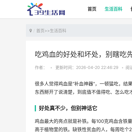
首页
生活百科
首页
>>
生活百科
吃鸡血的好处和坏处，别瞎吃
作者：
•
更新时间：2026-04-20 22:46:29
•
阅读
很多人觉得鸡血是"补血神器"，一顿猛吃，结
东西掰开了说清楚，到底值不值得吃、怎么吃
好处真不少，但别神话它
鸡血最大的亮点就是补铁。每100克鸡血含铁
高于植物里的铁。缺铁性贫血的人，每周吃个2