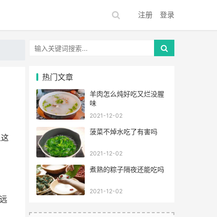
注册
登录
热门文章
羊肉怎么炖好吃又烂没腥
味
2021-12-02
菠菜不焯水吃了有害吗
血这
2021-12-02
煮熟的粽子隔夜还能吃吗
2021-12-02
远