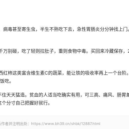
菌、病毒甚至寄生虫，半生不熟吃下去，急性胃肠炎分分钟找上门
千万别碰，吃了轻则拉肚子，重则食物中毒。买回来冷藏保存，2
西红柿这类富含维生素C的蔬菜，能让铁的吸收率再上一个台阶
当饭吃。
不住天天猛造。贫血的人适当吃确实有用，可三高、痛风、肠胃
这个分寸自己把握好就行。
处：https://www.bh39.cn/shbk/12887.html