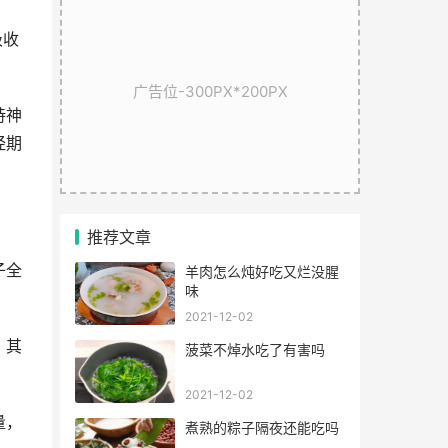
吸收
广告位-300PX*200PX
持神
经期
推荐文章
子全
羊肉怎么炖好吃又烂没腥
味
2021-12-02
，其
菠菜不焯水吃了有害吗
2021-12-02
量，
煮熟的粽子隔夜还能吃吗