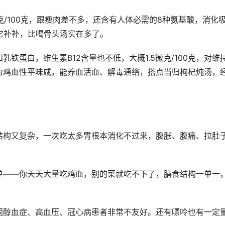
克/100克，跟瘦肉差不多，还含有人体必需的8种氨基酸，消化
它补补，比喝骨头汤实在多了。
铁蛋白，维生素B12含量也不低，大概1.5微克/100克，对维
为鸡血性平味咸，能养血活血、解毒通络，搭点当归枸杞炖汤，
结构又复杂，一次吃太多胃根本消化不过来，腹胀、腹痛、拉肚
单——你天天大量吃鸡血，别的菜就吃不下了，膳食结构一单一
固醇血症、高血压、冠心病患者非常不友好。还有嘌呤也有一定