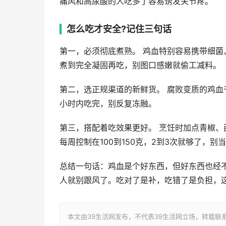
痛风和高尿酸的人吃多了容易诱发关节疼。
怎么吃才安全?记住三句话
第一，必须彻底煮熟。 鸡血特别容易携带细
煮到完全凝固再吃，别图口感嫩就偷工减料。
第二，选正规渠道的新鲜货。 腐败变质的鸡血
小时内吃完，别反复冻融。
第三，搭配着吃效果更好。 烹饪时加点青椒、
每周控制在100到150克，2到3次就够了，别
总结一句话：鸡血是个好东西，但好东西也经
人就别跟风了。吃对了是补，吃错了是负担，
本文由39生活网发布，不代表39生活网立场，转载联系作者并注明出