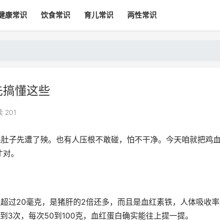
健康常识
饮食常识
育儿常识
两性常识
先搞懂这些
 201
果肚子先遭了殃。也有人压根不敢碰，怕不干净。今天咱就把鸡
才对。
量超过20毫克，是猪肝的2倍还多，而且是血红素铁，人体吸收率
到3次，每次50到100克，血红蛋白确实能往上提一提。