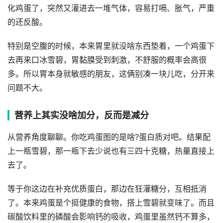
化鸡蛋了，突然又灌进去一堆气体，容易打嗝、胀气，严重
的还反酸。
特别是空腹的时候，本来胃里就没啥东西垫着，一个鸡蛋下
去再来口冰雪碧，胃黏膜受到刺激，不舒服的概率会高很
多。所以胃本身就敏感的朋友，这俩别凑一块儿吃，分开来
问题不大。
营养上其实没啥加分，反而是减分
从营养角度聊聊。你吃鸡蛋图的是啥?蛋白质对吧。结果配
上一瓶雪碧，那一瓶下去少说也有三四十克糖，热量直接上
去了。
等于你这边在补充优质蛋白，那边在狂灌糖分，互相抵消
了。本来鸡蛋是个挺健康的食物，搭上雪碧就变味了。而且
碳酸饮料里的磷酸会影响钙的吸收，鸡蛋里虽然钙不算多，