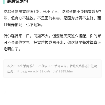
最后说两句
吃鸡蛋能喝雪碧吗?能，死不了人。吃鸡蛋能不能喝雪碧呢?
能，但真心不建议。不是因为有毒，是因为对胃不友好，而
且营养搭配上也不划算。
偶尔嘴馋来一口，问题不大。但要是天天这么搭配，你的胃
可不会跟你客气。把雪碧换成白开水，你这顿早餐才算真正
吃明白了。
本文由39生活网发布，不代表39生活网立场，转载联系作者并注明
出处：https://www.bh39.cn/shbk/12885.html
0