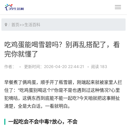
首页
>>
生活百科
吃鸡蛋能喝雪碧吗？别再乱搭配了，看
完你就懂了
作者：
•
更新时间：2026-04-20 22:44:21
•
阅读 183
早餐煮了俩鸡蛋，顺手开了瓶雪碧，刚端起来就被家里人拦
住了："吃鸡蛋别喝这个!"你是不是也遇到过这种情况?心里
犯嘀咕，这俩东西到底能不能一起吃?今天咱就把这事掰扯
清楚，全是大白话，一看就明白。
一起吃会不会中毒?放心，不会