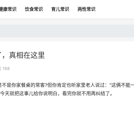
健康常识
饮食常识
育儿常识
两性常识
了，真相在这里
 188
不是你家餐桌的常客?但你肯定也听家里老人说过："这俩不能
。今天就把这事儿给你说明白，看完你就不用再纠结了。