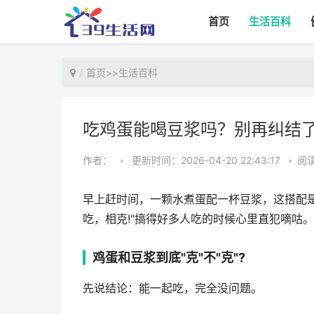
首页
生活百科
首页
>>
生活百科
吃鸡蛋能喝豆浆吗？别再纠结
作者：
•
更新时间：2026-04-20 22:43:17
•
阅读
早上赶时间，一颗水煮蛋配一杯豆浆，这搭配是
吃，相克!"搞得好多人吃的时候心里直犯嘀咕
鸡蛋和豆浆到底"克"不"克"?
先说结论：能一起吃，完全没问题。