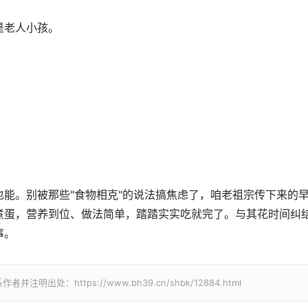
是老人小孩。
也能。别被那些"食物相克"的说法搞焦虑了，咱老祖宗传下来的
煮蛋，营养到位、做法简单，踏踏实实吃就完了。与其花时间纠
事。
处：https://www.bh39.cn/shbk/12884.html