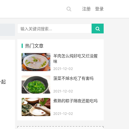
注册
登录
热门文章
羊肉怎么炖好吃又烂没腥
味
2021-12-02
菠菜不焯水吃了有害吗
一起
2021-12-02
煮熟的粽子隔夜还能吃吗
2021-12-02