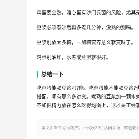
鸡蛋要全熟，溏心蛋有沙门氏菌的风险，尤其
豆浆必须煮沸后再多煮几分钟，没熟的别喝。
豆浆别放太多糖，一加糖营养意义就变味了。
鸡蛋别油炸，水煮或蒸蛋就很好。
总结一下
吃鸡蛋能喝豆浆吗?能。吃鸡蛋能不能喝豆浆?
搭配，哪有那么多讲究。煮熟的豆浆加一颗水
不如把精力放在怎么吃得均衡上，这才是正经
本文由39生活网发布，不代表39生活网立场，转载联系作者并注明出