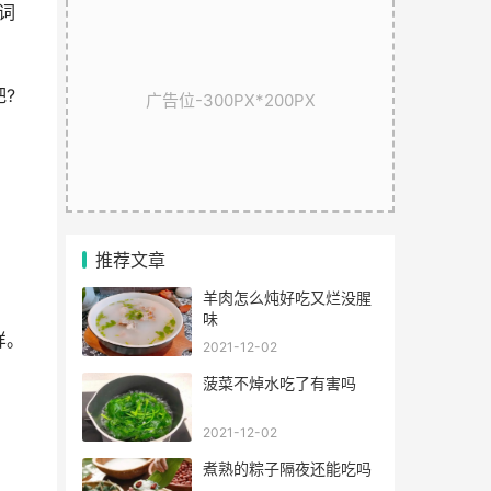
词
?
广告位-300PX*200PX
推荐文章
羊肉怎么炖好吃又烂没腥
味
样。
2021-12-02
菠菜不焯水吃了有害吗
2021-12-02
煮熟的粽子隔夜还能吃吗