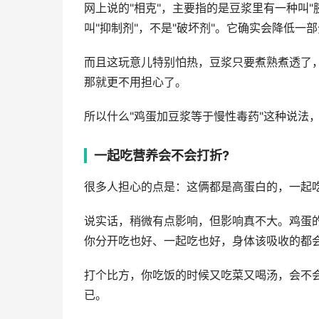
网上说的"相克"，主要指的是豆浆里有一种叫
叫"抑制剂"，不是"破坏剂"。它确实会降低一
而且这玩意儿特别怕热，豆浆只要煮熟煮透了
那就更不用担心了。
所以什么"鸡蛋加豆浆等于慢性毒药"这种说法
一起吃营养会不会打折?
很多人担心的点是：这俩都是高蛋白的，一起吃
说实话，稍微有点影响，但影响真不大。鸡蛋
你分开吃也好、一起吃也好，身体该吸收的都
打个比方，你吃饭的时候又吃菜又喝汤，会不会
已。