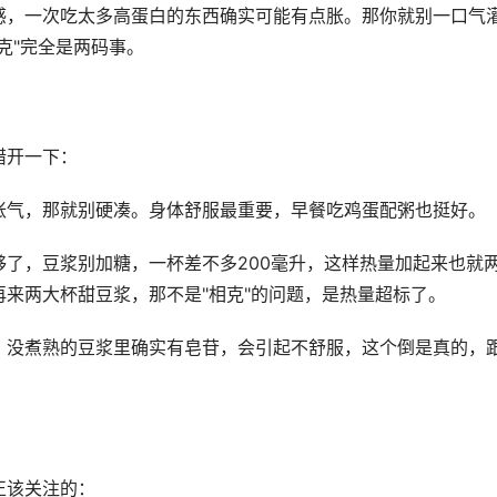
感，一次吃太多高蛋白的东西确实可能有点胀。那你就别一口气
克"完全是两码事。
错开一下：
胀气，那就别硬凑。身体舒服最重要，早餐吃鸡蛋配粥也挺好。
了，豆浆别加糖，一杯差不多200毫升，这样热量加起来也就
来两大杯甜豆浆，那不是"相克"的问题，是热量超标了。
。没煮熟的豆浆里确实有皂苷，会引起不舒服，这个倒是真的，
正该关注的：