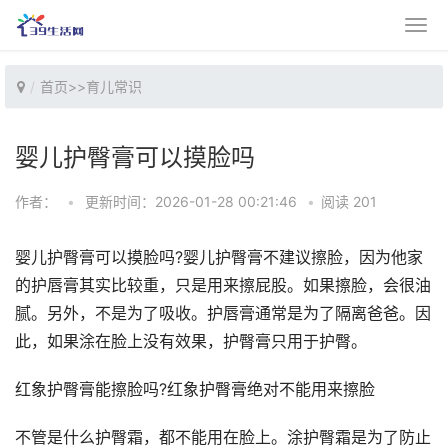
首页
>>
育儿常识
婴儿护臀膏可以摸脸吗
作者：
•
更新时间：2026-01-28 00:21:46
•
阅读 201
婴儿护臀膏可以摸脸吗?婴儿护臀膏不建议擦脸，因为他家
的护唇膏其实比较重，只是用来擦屁股。如果擦脸，会很油
腻。另外，不是为了吸收。护唇膏通常是为了隔离爸爸。因
此，如果涂在脸上没有效果，护臀膏只用于护臀。
红象护臀膏能擦脸吗?红象护臀膏绝对不能用来擦脸
不管是什么护臀霜，都不能用在脸上。涂护臀霜是为了防止