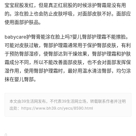
宝宝屁股发红，但是真正红屁股的时候涂护臀霜是没有用
的。涂在脸上也会防止皮肤呼吸，对面部皮肤不好。面部应
使用面部护肤品。
babycare护臀膏能涂在脸上吗?婴儿臀部护理霜不能擦脸。
可能对皮肤过敏，臀部护理霜通常用于保护臀部皮肤，有利
于预防臀部湿疹，使臀部达到干燥效果，臀部护理霜和护肤
霜成分不同，所以不能改善面部皮肤，也不会对面部发挥保
湿作用，使用臀部护理霜时，最好用温水清洁臀部，均匀涂
抹在婴儿臀部。
本文由39生活网发布，不代表39生活网立场，转载联系作者并注明
出处：https://www.bh39.cn/yecs/8590.html
0