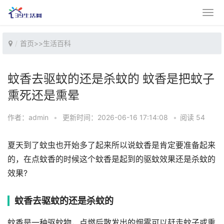
首页
>>
生活百科
蚊香去驱蚊的还是杀蚊的 蚊香是把蚊子
熏死还是熏晕
作者：admin
•
更新时间：2026-06-16 17:14:08
•
阅读 54
夏天到了蚊虫也开始多了起来所以说蚊香是肯定要准备起来
的，在点蚊香的时候这个蚊香是起到的驱蚊效果还是杀蚊的
效果?
蚊香去驱蚊的还是杀蚊的
蚊香是一种驱蚊物，点燃后散发出的烟雾可以赶走蚊子或熏