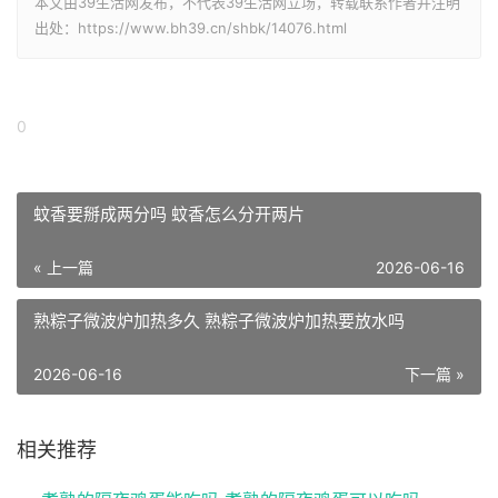
本文由39生活网发布，不代表39生活网立场，转载联系作者并注明
出处：https://www.bh39.cn/shbk/14076.html
0
蚊香要掰成两分吗 蚊香怎么分开两片
« 上一篇
2026-06-16
熟粽子微波炉加热多久 熟粽子微波炉加热要放水吗
2026-06-16
下一篇 »
相关推荐