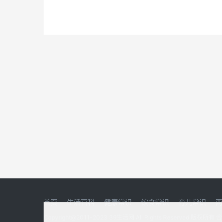
首页
生活百科
健康常识
饮食常识
育儿常识
Copyright@2011-2023 39生活网 All Rights Reserved.版权