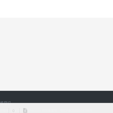
两性常识
0
所有 合作邮箱: 2481257961@qq.com 网站备案号：
鄂ICP备2022004188号