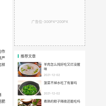
广告位-300PX*200PX
的作
推荐文章
果严
羊肉怎么炖好吃又烂没腥
这样
味
2021-12-02
菠菜不焯水吃了有害吗
2021-12-02
堵
用肥
煮熟的粽子隔夜还能吃吗