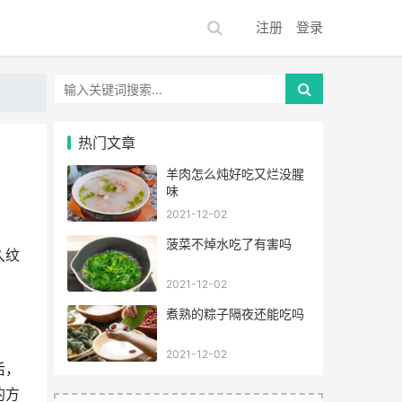
注册
登录
热门文章
羊肉怎么炖好吃又烂没腥
味
2021-12-02
菠菜不焯水吃了有害吗
久纹
2021-12-02
煮熟的粽子隔夜还能吃吗
2021-12-02
后，
的方