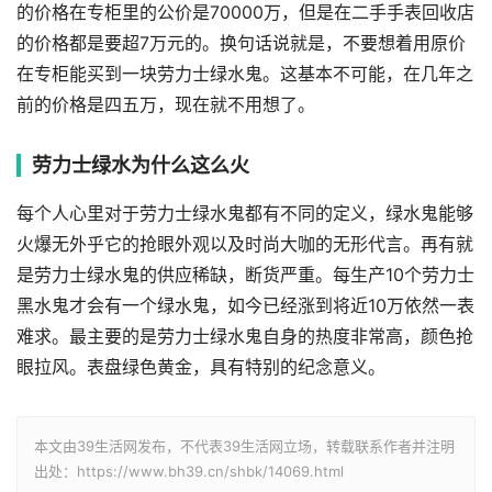
的价格在专柜里的公价是70000万，但是在二手手表回收店
的价格都是要超7万元的。换句话说就是，不要想着用原价
在专柜能买到一块劳力士绿水鬼。这基本不可能，在几年之
前的价格是四五万，现在就不用想了。
劳力士绿水为什么这么火
每个人心里对于劳力士绿水鬼都有不同的定义，绿水鬼能够
火爆无外乎它的抢眼外观以及时尚大咖的无形代言。再有就
是劳力士绿水鬼的供应稀缺，断货严重。每生产10个劳力士
黑水鬼才会有一个绿水鬼，如今已经涨到将近10万依然一表
难求。最主要的是劳力士绿水鬼自身的热度非常高，颜色抢
眼拉风。表盘绿色黄金，具有特别的纪念意义。
本文由39生活网发布，不代表39生活网立场，转载联系作者并注明
出处：https://www.bh39.cn/shbk/14069.html