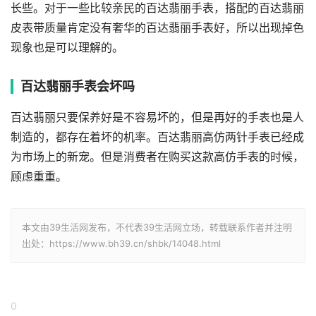
长些。对于一些比较亲民的百达翡丽手表，搭配的百达翡丽
皮表带质量肯定没有奢华的百达翡丽手表好，所以出现掉色
现象也是可以理解的。
百达翡丽手表会坏吗
百达翡丽只要保养好是不容易坏的，但是再好的手表也是人
制造的，都存在着坏的机率。百达翡丽高仿两针手表已经成
为市场上的新宠。但是消费者在购买这款高仿手表的时候，
顾虑重重。
本文由39生活网发布，不代表39生活网立场，转载联系作者并注明
出处：https://www.bh39.cn/shbk/14048.html
0