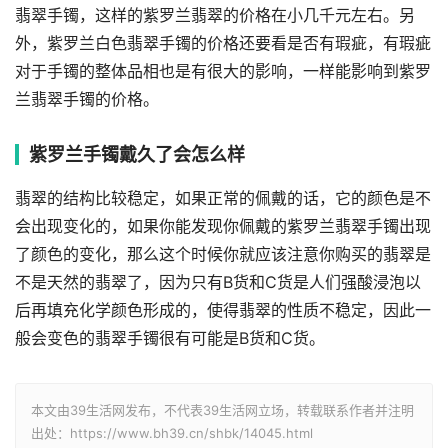
翡翠手镯，这样的紫罗兰翡翠的价格在小几千元左右。另
外，紫罗兰白色翡翠手镯的价格还要看是否有瑕疵，有瑕疵
对于手镯的整体品相也是有很大的影响，一样能影响到紫罗
兰翡翠手镯的价格。
紫罗兰手镯戴久了会怎么样
翡翠的结构比较稳定，如果正常的佩戴的话，它的颜色是不
会出现变化的，如果你能发现你佩戴的紫罗兰翡翠手镯出现
了颜色的变化，那么这个时候你就应该注意你购买的翡翠是
不是天然的翡翠了，因为只有B货和C货是人们强酸浸泡以
后再填充化学颜色形成的，使得翡翠的性质不稳定，因此一
般会变色的翡翠手镯很有可能是B货和C货。
本文由39生活网发布，不代表39生活网立场，转载联系作者并注明
出处：https://www.bh39.cn/shbk/14045.html