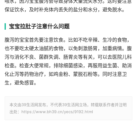
喂水，因为宝宝腹泻会导致身体大量流失水分。这时要注意
保证饮水，及时补充体内丢失的盐分和水分，避免脱水。
宝宝拉肚子注意什么问题
腹泻的宝宝首先要注意饮食。比如不吃辛辣、生冷的食物，
也不要吃太硬太油腻的食物，以免刺激肠胃，加重病情。腹
泻与消化不良、菌群失调、肠胃炎等有关，可以去医院儿科
检查。检查大便常规，排除细菌感染，再服用益生菌、助消
化止泻等药物治疗，如鸡金粉、蒙脱石粉等。同时注意卫
生，避免感冒。
本文由39生活网发布，不代表39生活网立场，转载联系作者并注明
出处：https://www.bh39.cn/yecs/9192.html