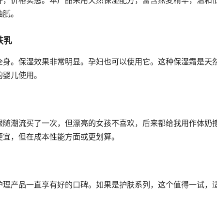
好，价格实惠。本产品采用天然保湿配方，富含燕麦精华，温和
油腻。
肤乳
全身。保湿效果非常明显。孕妇也可以使用它。这种保湿霜是天
的婴儿使用。
跟随潮流买了一次，但漂亮的女孩不喜欢，后来都给我用作体奶
便宜，但在成本性能方面或更划算。
护理产品一直享有好的口碑。如果是护肤系列，这个值得一试，