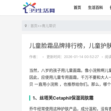
首页
生活百科
首页
>>
育儿常识
儿童脸霜品牌排行榜，儿童护
作者：
•
更新时间：2026-01-14 00:52:27
•
阅读
当然，八岁的孩子用儿童面霜。像小浣熊啊儿
因此，应使用儿童专用面霜，千万不要和大人
贝 一直用小浣熊 ，也推荐给你们。那么，哪
1、丝塔芙Cetaphil保湿润肤霜
乔牛经常使用这种护肤产品，成分温和，没有