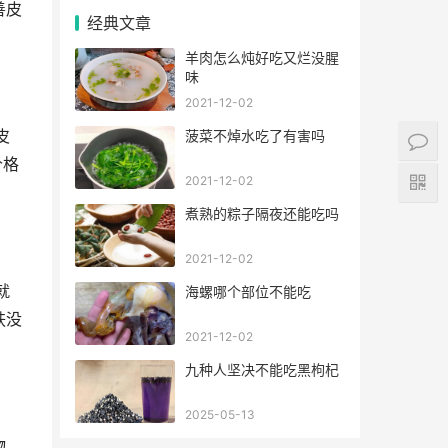
善皮
经典文章
羊肉怎么炖好吃又烂没腥
味
2021-12-02
皮
菠菜不焯水吃了有害吗
价格
2021-12-02
煮熟的粽子隔夜还能吃吗
2021-12-02
就
海螺哪个部位不能吃
肤没
2021-12-02
九种人坚决不能吃黑枸杞
2025-05-13
物，