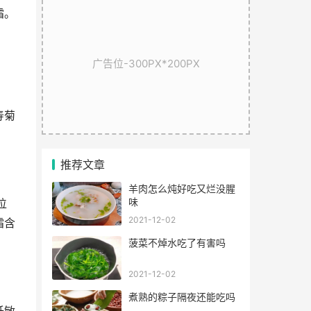
霜。
广告位-300PX*200PX
。
寿菊
推荐文章
羊肉怎么炖好吃又烂没腥
味
位
2021-12-02
霜含
菠菜不焯水吃了有害吗
2021-12-02
煮熟的粽子隔夜还能吃吗