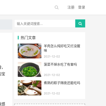
注册
登录
热门文章
羊肉怎么炖好吃又烂没腥
味
2021-12-02
菠菜不焯水吃了有害吗
滑，
的宝
2021-12-02
煮熟的粽子隔夜还能吃吗
2021-12-02
敏感