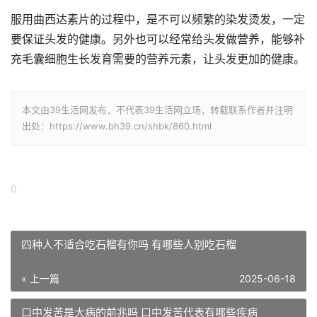
服用曲西达素片的过程中，是不可以频繁的染发烫发，一定
要保证头发的健康。另外也可以经常给头发做营养，能够补
充毛囊细胞生长发育需要的营养元素，让头发更加的健康。
本文由39生活网发布，不代表39生活网立场，转载联系作者并注明
出处：https://www.bh39.cn/shbk/860.html
0
四种人不适合吃石榴有你吗 有哪些人别吃石榴
« 上一篇
2025-06-18
口中发苦是大病的前兆吗 口中发苦代表有哪些疾病