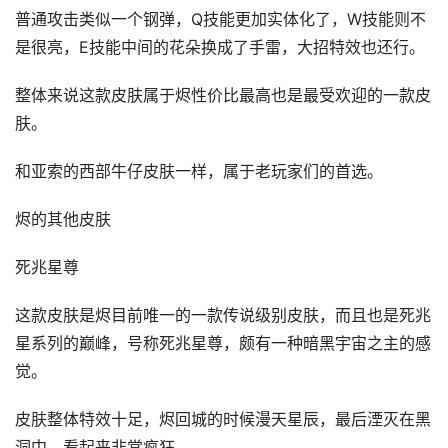
普通攻击类似一个钢弹，Q技能更加实体化了，W技能则不
是很亮，E技能中间的花朵换成了手雷，大招特效也还行。
整体来说这款皮肤属于烬性价比最高也是最受欢迎的一款皮
肤。
和亚索的西部牛仔皮肤一样，属于老玩家们的首选。
烬的其他皮肤
死兆星尊
这款皮肤是烬目前唯一的一款传说级别皮肤，而且也是死兆
星系列的巅峰，号称死兆星尊，颇有一种暗黑宇宙之主的感
觉。
皮肤整体特效十足，烬回城的时候漫天星辰，最后湮灭在黑
洞中，看起来非常疯狂。