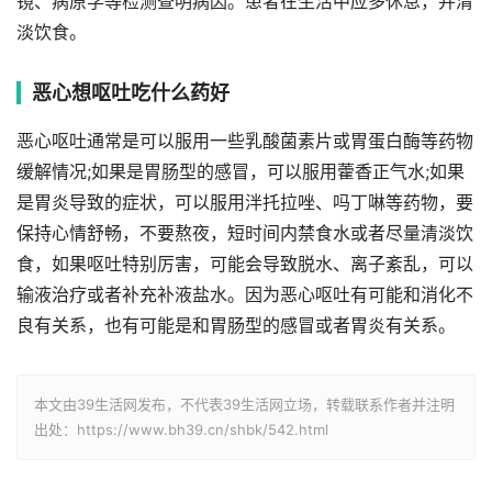
镜、病原学等检测查明病因。患者在生活中应多休息，并清
淡饮食。
恶心想呕吐吃什么药好
恶心呕吐通常是可以服用一些乳酸菌素片或胃蛋白酶等药物
缓解情况;如果是胃肠型的感冒，可以服用藿香正气水;如果
是胃炎导致的症状，可以服用泮托拉唑、吗丁啉等药物，要
保持心情舒畅，不要熬夜，短时间内禁食水或者尽量清淡饮
食，如果呕吐特别厉害，可能会导致脱水、离子紊乱，可以
输液治疗或者补充补液盐水。因为恶心呕吐有可能和消化不
良有关系，也有可能是和胃肠型的感冒或者胃炎有关系。
本文由39生活网发布，不代表39生活网立场，转载联系作者并注明
出处：https://www.bh39.cn/shbk/542.html