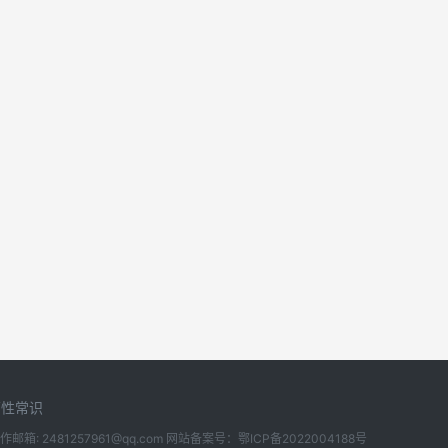
两性常识
所有 合作邮箱: 2481257961@qq.com 网站备案号：
鄂ICP备2022004188号