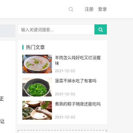
注册
登录
热门文章
羊肉怎么炖好吃又烂没腥
味
2021-12-02
菠菜不焯水吃了有害吗
2021-12-02
正
煮熟的粽子隔夜还能吃吗
2021-12-02
要让