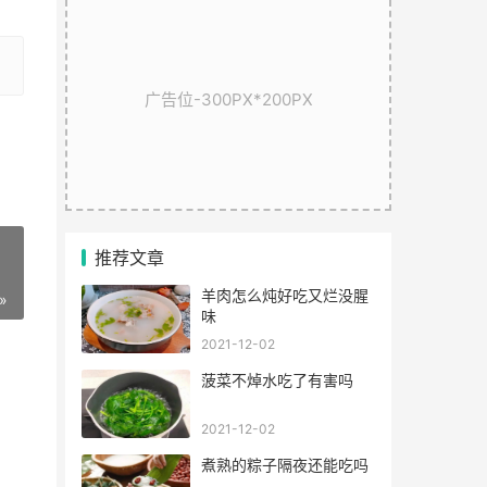
广告位-300PX*200PX
推荐文章
羊肉怎么炖好吃又烂没腥
»
味
2021-12-02
菠菜不焯水吃了有害吗
2021-12-02
煮熟的粽子隔夜还能吃吗