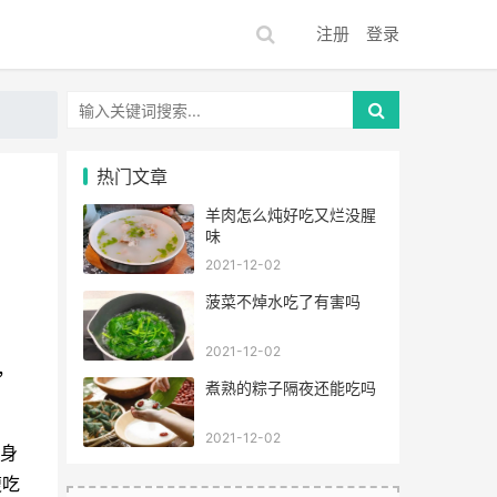
注册
登录
热门文章
羊肉怎么炖好吃又烂没腥
味
2021-12-02
菠菜不焯水吃了有害吗
2021-12-02
，
煮熟的粽子隔夜还能吃吗
2021-12-02
瘦身
腹吃