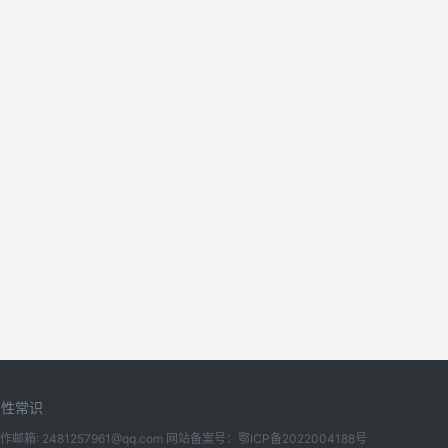
两性常识
所有 合作邮箱: 2481257961@qq.com 网站备案号：
鄂ICP备2022004188号