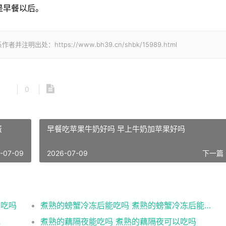
是早餐以后。
处：https://www.bh39.cn/shbk/15989.html
0
蛋
早餐吃苹果牛奶好吗 早上牛奶加苹果好吗
-07-09
2026-07-09
下一篇 
以吃吗
煮熟的螃蟹冷冻后能吃吗 煮熟的螃蟹冷冻后能不能吃
吃
煮熟的藕隔夜能吃吗 煮熟的藕隔夜可以吃吗