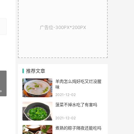
广告位-300PX*200PX
推荐文章
羊肉怎么炖好吃又烂没腥
味
»
2021-12-02
菠菜不焯水吃了有害吗
2021-12-02
煮熟的粽子隔夜还能吃吗