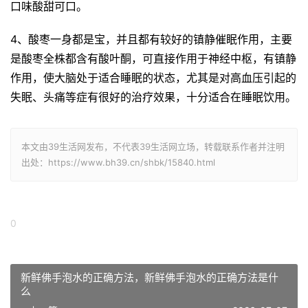
口味酸甜可口。
4、酸枣一身都是宝，并且都有较好的镇静催眠作用，主要
是酸枣全株都含有酸叶酮，可直接作用于神经中枢，有镇静
作用，使大脑处于适合睡眠的状态，尤其是对高血压引起的
失眠、头痛等症有很好的治疗效果，十分适合在睡眠饮用。
本文由39生活网发布，不代表39生活网立场，转载联系作者并注明
出处：https://www.bh39.cn/shbk/15840.html
0
新鲜佛手泡水的正确方法，新鲜佛手泡水的正确方法是什
么