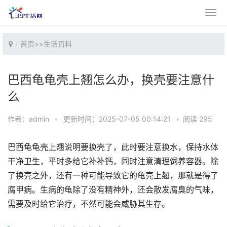
首页
>>
生活百科
巴西龟龟壳上翘怎么办，换壳要注意什
么
作者：admin
•
更新时间：2025-07-05 00:14:21
•
阅读 295
巴西龟龟壳上翘说明要换壳了，此时要注意换水，保持水体
干净卫生，平时多给它补补钙，同时注意清理饲养容器。除
了换壳之外，还有一种可能导致它的龟壳上翘，那就是得了
腐甲病。生病的龟除了没有精神外，还会散发腐臭的气味，
需要及时给它治疗，不然可能会威胁其生存。