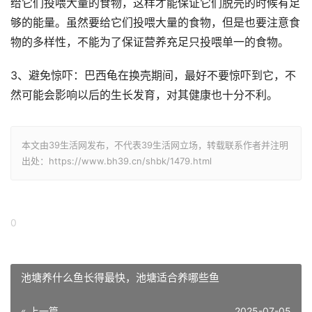
给它们投喂大量的食物，这样才能保证它们脱壳的时候有足
够的能量。虽然要给它们投喂大量的食物，但是也要注意食
物的多样性，不能为了保证营养充足只投喂单一的食物。
3、避免惊吓：巴西龟在换壳期间，最好不要惊吓到它，不
然可能会影响以后的生长发育，对其健康也十分不利。
本文由39生活网发布，不代表39生活网立场，转载联系作者并注明
出处：https://www.bh39.cn/shbk/1479.html
0
池塘养什么鱼长得最快，池塘适合养哪些鱼
« 上一篇
2025-07-05