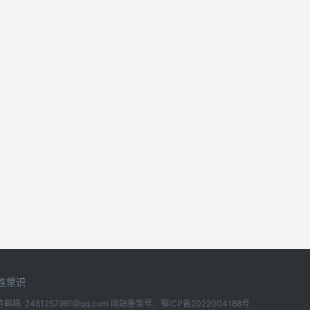
性常识
有 合作邮箱: 2481257961@qq.com 网站备案号：
鄂ICP备2022004188号