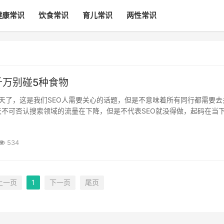
健康常识
饮食常识
育儿常识
两性常识
千万别碰5种食物
天不可否认搜索领域的流量在下降，但是不代表SEO就没得做，起码在当
中，搜索引擎的优化方式还是非常行之有效的。今天附子老师要给大家分
例也是其中一个学员所操作的，沿用的方式和方...
534
上一页
1
下一页
尾页