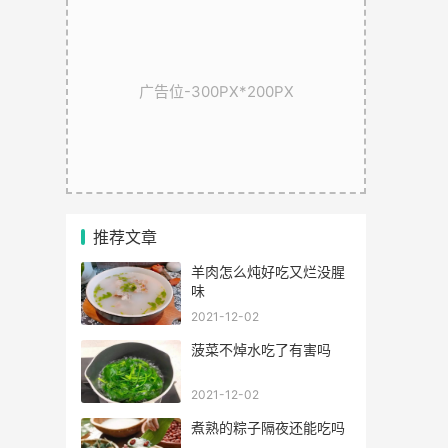
广告位-300PX*200PX
推荐文章
羊肉怎么炖好吃又烂没腥
味
2021-12-02
菠菜不焯水吃了有害吗
2021-12-02
煮熟的粽子隔夜还能吃吗