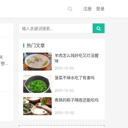
注册
登录
热门文章
羊肉怎么炖好吃又烂没腥
味
下整个
2021-12-02
享的这
菠菜不焯水吃了有害吗
2021-12-02
煮熟的粽子隔夜还能吃吗
2021-12-02